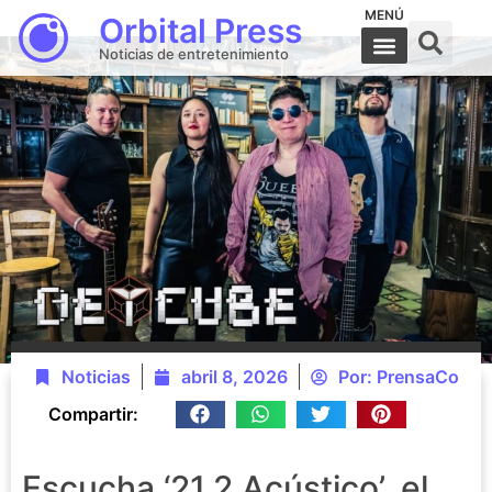
MENÚ
Orbital Press
Noticias de entretenimiento
Noticias
abril 8, 2026
Por:
PrensaCo
Compartir:
Escucha ‘21.2 Acústico’, el