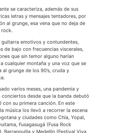
ante se caracteriza, además de sus
icas letras y mensajes tentadores, por
ión al grunge, esa vena que no deja de
 rock.
e guitarra emotivos y contundentes,
s de bajo con frecuencias viscerales,
ones que sin temor alguno harían
 a cualquier montaña y una voz que se
 al grunge de los 90’s, cruda y
ca.
sado varios meses, una pandemia y
 conciertos desde que la banda debutó
 con su primera canción. En este
la música los llevó a recorrer la escena
ogotana y ciudades como Chía, Yopal,
Duitama, Fusagasugá (Fusa Rock
), Barranquilla y Medellín (Festival Viva