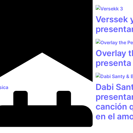
Verssek 
presenta
Overlay 
presenta
Dabi San
ica
presentan
canción q
en el am