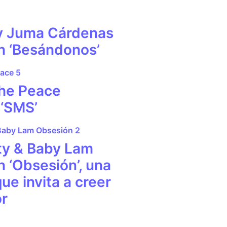
y Juma Cárdenas
n ‘Besándonos’
the Peace
 ‘SMS’
ty & Baby Lam
 ‘Obsesión’, una
ue invita a creer
or