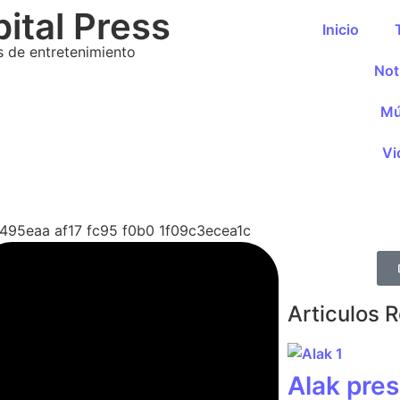
ital Press
Inicio
s de entretenimiento
Not
Mú
Vi
Articulos 
Alak pres