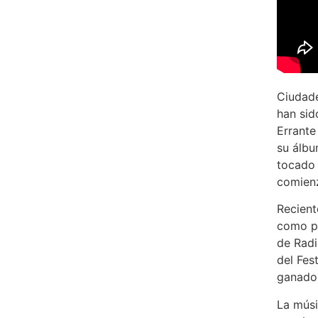
Ciudade
han sid
Errante
su álbu
tocado
comienz
Recient
como pa
de Radi
del Fes
ganador
La músi