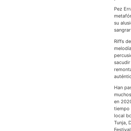
Pez Err
metafór
su alus
sangrar
Riffs d
melodía
percusi
sacudir
remonta
auténti
Han pa
muchos
en 2020
tiempo 
local b
Tunja, 
Festival