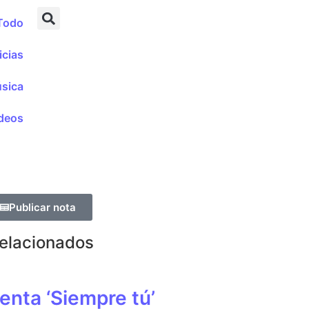
Todo
icias
sica
deos
Publicar nota
Relacionados
enta ‘Siempre tú’