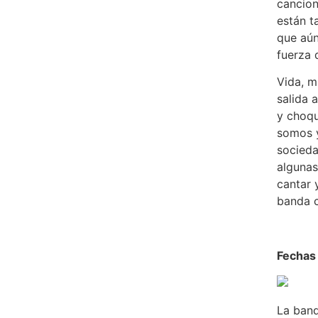
cancion
están t
que aún
fuerza 
Vida, mu
salida 
y choqu
somos y
socieda
algunas
cantar 
banda 
Fechas
La band