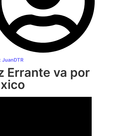
:
JuanDTR
z Errante va por
xico