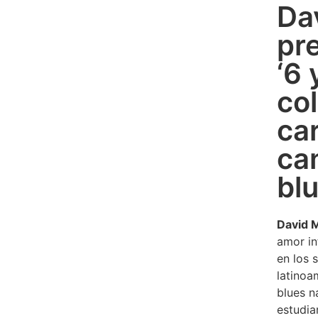
Da
pr
‘6 
co
ca
ca
bl
David 
amor in
en los 
latinoa
blues n
estudia