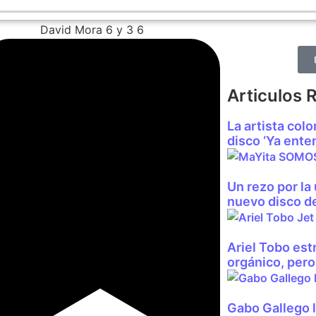
Articulos 
La artista col
disco ‘Ya enten
Un rezo por la 
nuevo disco d
Ariel Tobo estr
orgánico, per
Gabo Gallego l