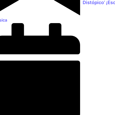
Distópico’ ¡Es
ica