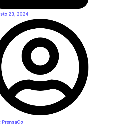
sto 23, 2024
:
PrensaCo