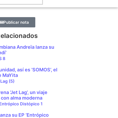
Publicar nota
Relacionados
ombiana Andreïa lanza su
dí’
unidad, así es ‘SOMOS’, el
e MaYita
ena ‘Jet Lag’, un viaje
o con alma moderna
anza su EP ‘Entrópico