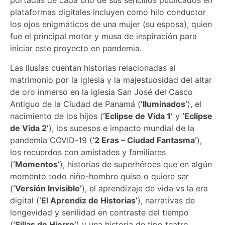
portadas de cada uno de sus sencillos publicados en
plataformas digitales incluyen como hilo conductor
los ojos enigmáticos de una mujer (su esposa), quien
fue el principal motor y musa de inspiración para
iniciar este proyecto en pandemia.
Las ilusías cuentan historias relacionadas al
matrimonio por la iglesia y la majestuosidad del altar
de oro inmerso en la iglesia San José del Casco
Antiguo de la Ciudad de Panamá (
‘Iluminados’
), el
nacimiento de los hijos (
‘Eclipse de Vida 1’
y
‘Eclipse
de Vida 2’
), los sucesos e impacto mundial de la
pandemia COVID-19 (
‘2 Eras – Ciudad Fantasma’
),
los recuerdos con amistades y familiares
(
‘Momentos’
), historias de superhéroes que en algún
momento todo niño-hombre quiso o quiere ser
(
‘Versión Invisible’
), el aprendizaje de vida vs la era
digital (
‘El Aprendiz de Historias’
), narrativas de
longevidad y senilidad en contraste del tiempo
(
‘Sillas de Hierro’
) y una historia de tipo teatro