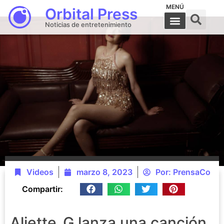
MENÚ
Orbital Press
Noticias de entretenimiento
Videos
marzo 8, 2023
Por:
PrensaCo
Compartir:
Aliette_G lanza una canción