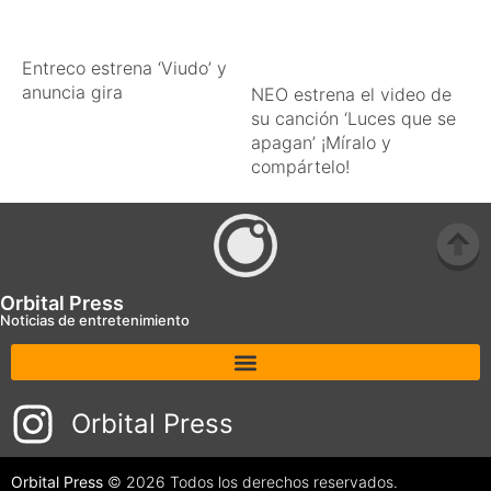
Entreco estrena ‘Viudo’ y
anuncia gira
NEO estrena el video de
su canción ‘Luces que se
apagan’ ¡Míralo y
compártelo!
Orbital Press
Noticias de entretenimiento
Orbital Press
Orbital Press
© 2026 Todos los derechos reservados.