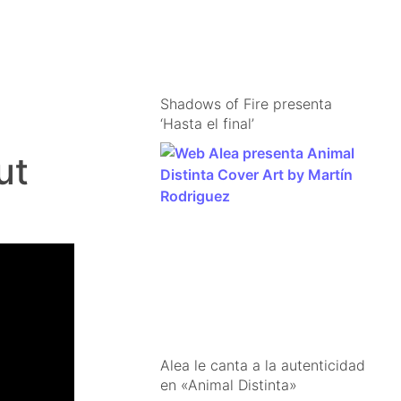
Shadows of Fire presenta
‘Hasta el final’
ut
Alea le canta a la autenticidad
en «Animal Distinta»