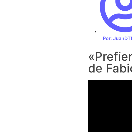
Por:
JuanDT
«Prefie
de Fabi