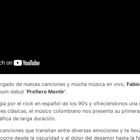
rgado de nuevas canciones y mucha música en vivo,
Fabio
lbum debut
‘Prefiero Mentir’
.
ia por el rock en español de los 90’s y ofreciéndonos una
es clásicas, el músico colombiano nos presenta su primera
áfica de larga duración.
 canciones que transitan entre diversas emociones y te llev
ecorre desde la oscuridad y el dolor del desamor hasta la f