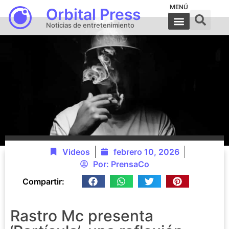
MENÚ
Orbital Press
Noticias de entretenimiento
Videos
febrero 10, 2026
Por:
PrensaCo
Compartir:
Rastro Mc presenta