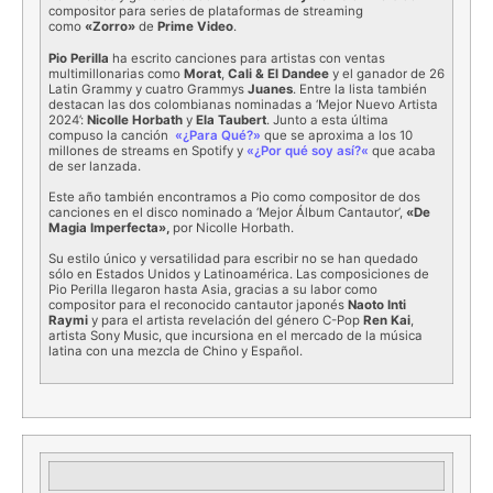
compositor para series de plataformas de streaming
como
«Zorro»
de
Prime Video
.
Pio Perilla
ha escrito canciones para artistas con ventas
multimillonarias como
Morat
,
Cali & El Dandee
y el ganador de 26
Latin Grammy y cuatro Grammys
Juanes
. Entre la lista también
destacan las dos colombianas nominadas a ‘Mejor Nuevo Artista
2024’:
Nicolle Horbath
y
Ela Taubert
. Junto a esta última
compuso la canción
«¿Para Qué?»
que se aproxima a los 10
millones de streams en Spotify y
«
¿Por qué soy así?
«
que acaba
de ser lanzada.
Este año también encontramos a Pio como compositor de dos
canciones en el disco nominado a ‘Mejor Álbum Cantautor’,
«De
Magia Imperfecta»,
por Nicolle Horbath.
Su estilo único y versatilidad para escribir no se han quedado
sólo en Estados Unidos y Latinoamérica. Las composiciones de
Pio Perilla llegaron hasta Asia, gracias a su labor como
compositor para el reconocido cantautor japonés
Naoto Inti
Raymi
y para el artista revelación del género C-Pop
Ren Kai
,
artista Sony Music, que incursiona en el mercado de la música
latina con una mezcla de Chino y Español.