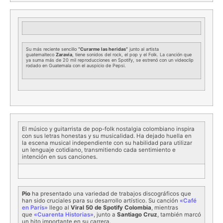
Su más reciente sencillo
“Curarme las heridas”
junto al artista
guatemalteco
Zaravia
, tiene sonidos del rock, el pop y el Folk. La canción que
ya suma más de 20 mil reproducciones en Spotify, se estrenó con un videoclip
rodado en Guatemala con el auspicio de Pepsi.
El músico y guitarrista de pop-folk nostalgia colombiano inspira
con sus letras honestas y su musicalidad. Ha dejado huella en
la escena musical independiente con su habilidad para utilizar
un lenguaje cotidiano, transmitiendo cada sentimiento e
intención en sus canciones.
Pio
ha presentado una variedad de trabajos discográficos que
han sido cruciales para su desarrollo artístico. Su canción
«Café
en París»
llego al
Viral 50 de Spotify Colombia
, mientras
que
«Cuarenta Historias»
, junto a
Santiago Cruz
, también marcó
un hito importante en su carrera.