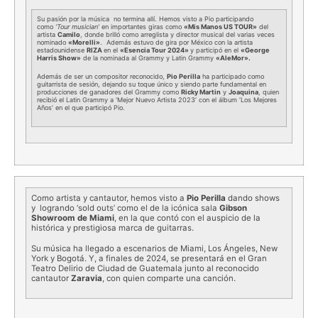
Su pasión por la música no termina allí. Hemos visto a Pio participando
como
‘Tour musician’
en importantes giras como
«Mis Manos US TOUR»
del
artista
Camilo
, donde brilló como arreglista y director musical del varias veces
nominado
«Morelli»
. Además estuvo de gira por México con la artista
estadounidense
RIZA
en el
«Esencia Tour 2024»
y participó en el
«George
Harris Show»
de la nominada al Grammy y Latin Grammy
«AleMor».
Además de ser un compositor reconocido,
Pio Perilla
ha participado como
guitarrista de sesión, dejando su toque único y siendo parte fundamental en
producciones de ganadores del Grammy como
Ricky Martin
y
Joaquina
, quien
recibió el Latin Grammy a ‘Mejor Nuevo Artista 2023’ con el álbum ‘Los Mejores
Años’ en el que participó Pio.
Como artista y cantautor, hemos visto a
Pio Perilla
dando shows
y logrando ‘sold outs’ como el de la icónica sala
Gibson
Showroom de Miami
, en la que contó con el auspicio de la
histórica y prestigiosa marca de guitarras.
Su música ha llegado a escenarios de Miami, Los Ángeles, New
York y Bogotá. Y, a finales de 2024, se presentará en el Gran
Teatro Delirio de Ciudad de Guatemala junto al reconocido
cantautor
Zaravia
, con quien comparte una canción.