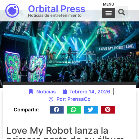
MENÚ
Orbital Press
Noticias de entretenimiento
Noticias
febrero 14, 2026
Por:
PrensaCo
Compartir:
Love My Robot lanza la