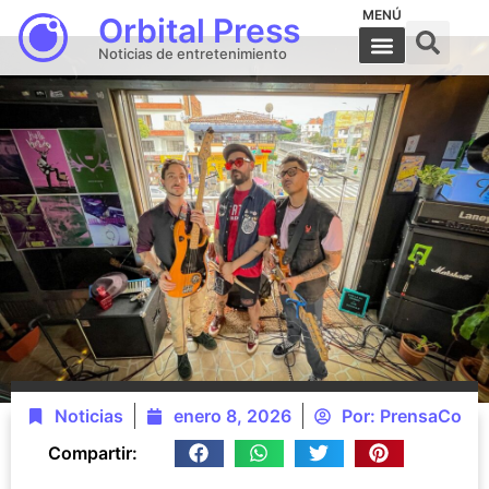
MENÚ
Orbital Press
Noticias de entretenimiento
Noticias
enero 8, 2026
Por:
PrensaCo
Compartir: