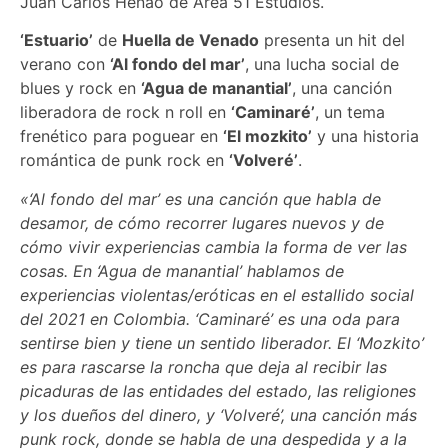
Juan Carlos Henao de Área 51 Estudios.
‘Estuario’
de
Huella de Venado
presenta un hit del
verano con
‘Al fondo del mar’
, una lucha social de
blues y rock en
‘Agua de manantial’
, una canción
liberadora de rock n roll en
‘Caminaré’
, un tema
frenético para poguear en
‘El mozkito’
y una historia
romántica de punk rock en
‘Volveré’
.
«‘Al fondo del mar’ es una canción que habla de
desamor, de cómo recorrer lugares nuevos y de
cómo vivir experiencias cambia la forma de ver las
cosas. En ‘Agua de manantial’ hablamos de
experiencias violentas/eróticas en el estallido social
del 2021 en Colombia. ‘Caminaré’ es una oda para
sentirse bien y tiene un sentido liberador. El ‘Mozkito’
es para rascarse la roncha que deja al recibir las
picaduras de las entidades del estado, las religiones
y los dueños del dinero, y ‘Volveré’, una canción más
punk rock, donde se habla de una despedida y a la