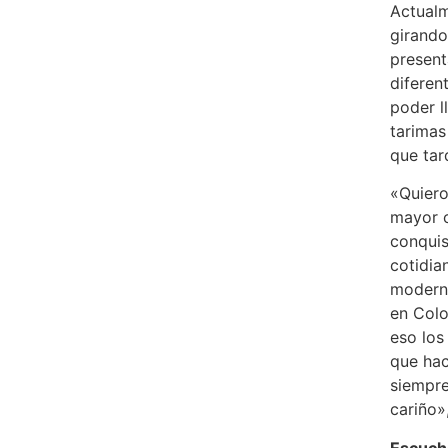
Actualm
girando
present
diferen
poder l
tarimas
que tar
«Quiero
mayor c
conquis
cotidia
modern
en Colo
eso los
que hac
siempr
cariño»
Escucha