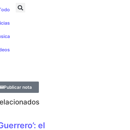
Todo
icias
sica
deos
Publicar nota
Relacionados
Guerrero’: el