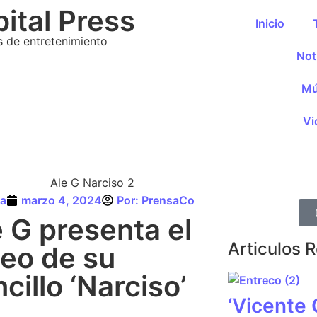
ital Press
Inicio
s de entretenimiento
Not
Mú
Vi
a
marzo 4, 2024
Por:
PrensaCo
e G presenta el
Articulos 
deo de su
cillo ‘Narciso’
‘Vicente 