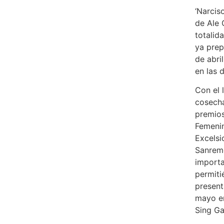
‘Narcis
de Ale 
totalid
ya prep
de abri
en las 
Con el 
cosech
premios
Femenin
Excelsi
Sanremo
importa
permiti
present
mayo en
Sing Ga