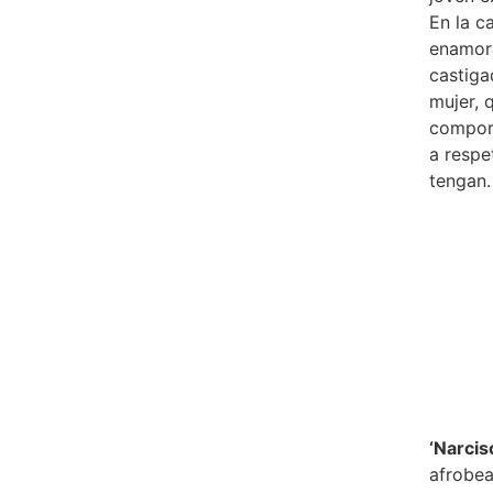
En la c
enamora
castiga
mujer, 
comport
a respe
tengan.
‘Narcis
afrobea