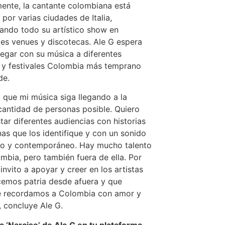
ente, la cantante colombiana está
 por varias ciudades de Italia,
ando todo su artístico show en
tes venues y discotecas. Ale G espera
legar con su música a diferentes
 y festivales Colombia más temprano
de.
 que mi música siga llegando a la
antidad de personas posible. Quiero
tar diferentes audiencias con historias
nas que los identifique y con un sonido
o y contemporáneo. Hay mucho talento
mbia, pero también fuera de ella. Por
 invito a apoyar y creer en los artistas
emos patria desde afuera y que
e recordamos a Colombia con amor y
, concluye Ale G.
 ‘Narciso’ de Ale G en tu plataforma