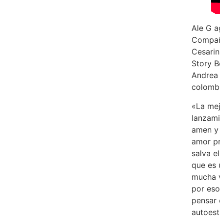
Ale G a
Compañi
Cesarin
Story B
Andrea 
colombi
«La mej
lanzami
amen y 
amor pr
salva e
que es 
mucha v
por eso
pensar 
autoest