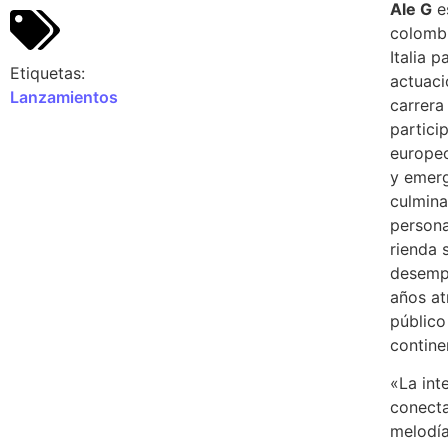
Ale G
e
colombi
Italia 
Etiquetas:
actuaci
Lanzamientos
carrera
partici
europe
y emerg
culmina
persona
rienda 
desempo
años at
público
contine
«La int
conecta
melodía