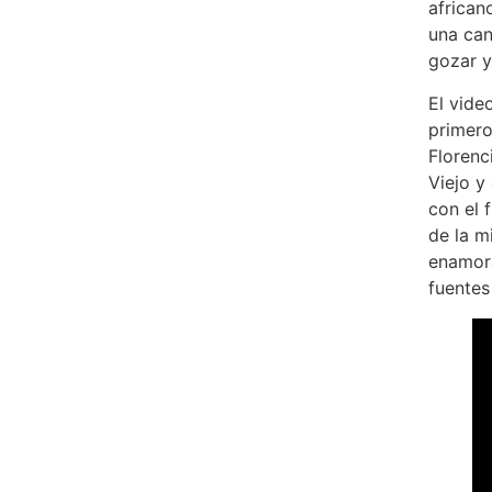
african
una can
gozar y
El vide
primero
Florenc
Viejo y
con el 
de la m
enamora
fuentes