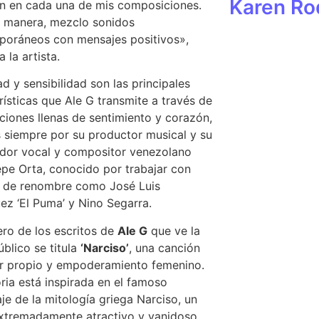
Karen Ro
ón en cada una de mis composiciones.
 manera, mezclo sonidos
oráneos con mensajes positivos»,
 la artista.
d y sensibilidad son las principales
rísticas que Ale G transmite a través de
ciones llenas de sentimiento y corazón,
 siempre por su productor musical y su
dor vocal y compositor venezolano
pe Orta, conocido por trabajar con
s de renombre como José Luis
ez ‘El Puma’ y Nino Segarra.
ero de los escritos de
Ale G
que ve la
úblico se titula
‘Narciso’
, una canción
r propio y empoderamiento femenino.
oria está inspirada en el famoso
je de la mitología griega Narciso, un
xtremadamente atractivo y vanidoso.