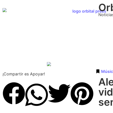
Orb
Noticia
Músic
¡Compartir es Apoyar!
Al
vi
sen