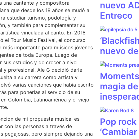
s una cantante y compositora
nuevo AD
ana que desde los 18 años se mudó a
Entreco
para estudiar turismo, podología y
ón, y también para complementar su
 artística vinculada al canto. En 2018
‘Blackfish
pó el Tour Music Festival, el concurso
o más importante para músicos jóvenes
nuevo de
entes de toda Europa. Luego de
r sus estudios y de crecer a nivel
l y profesional, Ale G decidió darle
Moments 
suelta a su carrera como artista y
magia de
lvó varias canciones que había escrito
rás para ponerlas al servicio de su
inespera
 en Colombia, Latinoamérica y el viejo
nte.
ención de mi propuesta musical es
Pop rock 
r con las personas a través de
‘Cambiar 
s pegajosas, pero siempre dejando una