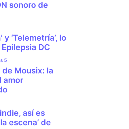
N sonoro de
’ y ‘Telemetría’, lo
 Epilepsia DC
de Mousix: la
l amor
do
indie, así es
la escena’ de