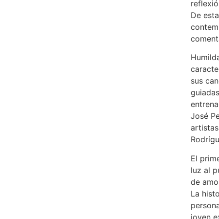
reflexi
De esta
contemp
comenta
Humilda
caracte
sus can
guiadas
entrena
José Pe
artista
Rodrígu
El prim
luz al p
de amo
La hist
persona
joven e