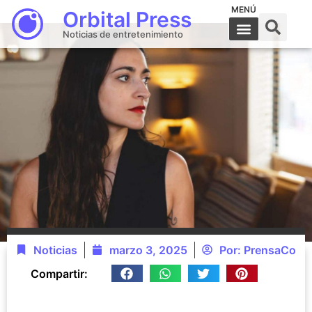
MENÚ
Orbital Press
Noticias de entretenimiento
Noticias
marzo 3, 2025
Por:
PrensaCo
Compartir: