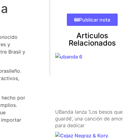
na
Publicar nota
Articulos
conocido
Relacionados
res y
re Brasil y
brasileño.
ractivos,
s hecho por
amplios.
UBanda lanza ‘Los besos que
que
guardé’, una canción de amor
n importar
para dedicar