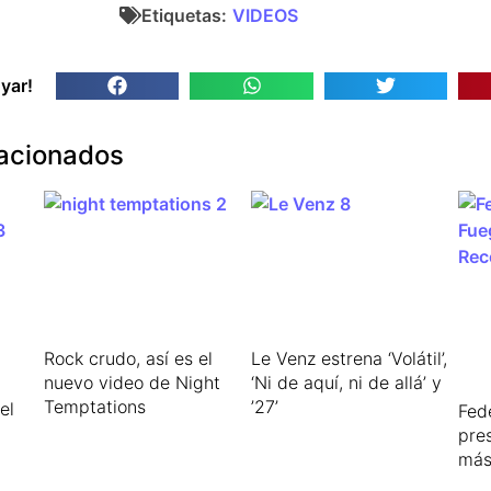
Etiquetas:
VIDEOS
yar!
lacionados
Rock crudo, así es el
Le Venz estrena ‘Volátil’,
nuevo video de Night
‘Ni de aquí, ni de allá’ y
Temptations
’27’
el
Fed
pre
más