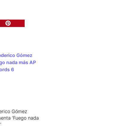
erico Gómez
senta ‘Fuego nada
’