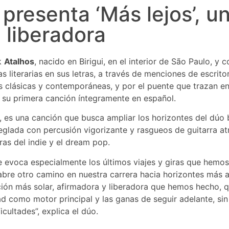
 presenta ‘Más lejos’, u
 liberadora
ck
Atalhos
, nacido en Birigui, en el interior de São Paulo, y 
s literarias en sus letras, a través de menciones de escrito
 clásicas y contemporáneas, y por el puente que trazan ent
 su primera canción íntegramente en español.
, es una canción que busca ampliar los horizontes del dúo 
eglada con percusión vigorizante y rasgueos de guitarra at
ras del indie y el dream pop.
e evoca especialmente los últimos viajes y giras que hemo
abre otro camino en nuestra carrera hacia horizontes más 
ción más solar, afirmadora y liberadora que hemos hecho, 
idad como motor principal y las ganas de seguir adelante, si
icultades”, explica el dúo.