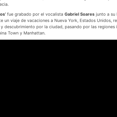
cia.
jos’
fue grabado por el vocalista
Gabriel Soares
junto a su
te un viaje de vacaciones a Nueva York, Estados Unidos, r
 y descubrimiento por la ciudad, pasando por las regiones 
hina Town y Manhattan.