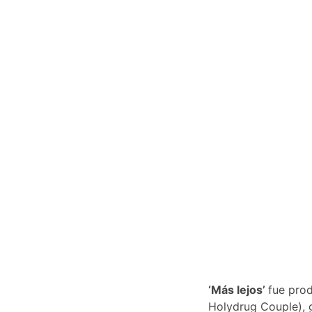
‘Más lejos’
fue pro
Holydrug Couple), 