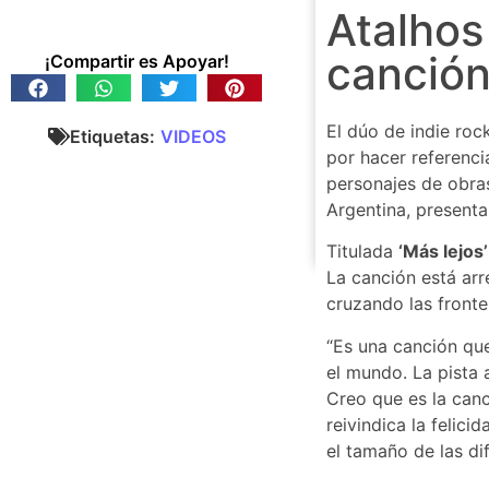
Atalhos
canción
¡Compartir es Apoyar!
El dúo de indie ro
Etiquetas:
VIDEOS
por hacer referencia
personajes de obras
Argentina, presenta
Titulada
‘Más lejos’
La canción está arr
cruzando las fronte
“Es una canción qu
el mundo. La pista 
Creo que es la can
reivindica la felic
el tamaño de las dif