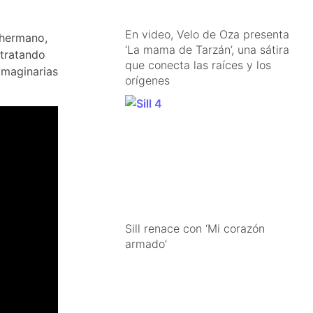
En video, Velo de Oza presenta
 hermano,
‘La mama de Tarzán’, una sátira
etratando
que conecta las raíces y los
imaginarias
orígenes
Sill renace con ‘Mi corazón
armado’