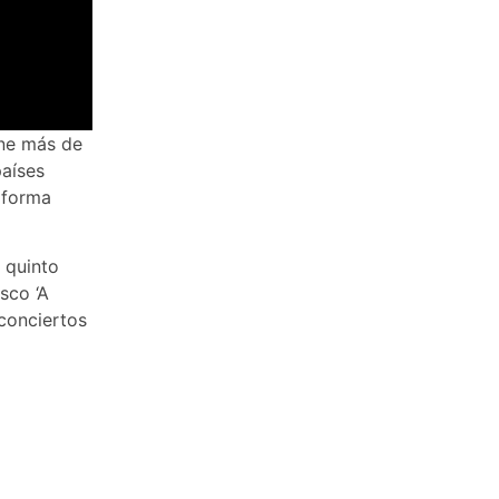
ene más de
países
e forma
 quinto
sco ‘A
conciertos