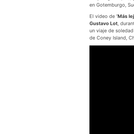
en Gotemburgo, Sue
El video de
‘Más le
Gustavo Lot
, duran
un viaje de soledad
de Coney Island, C