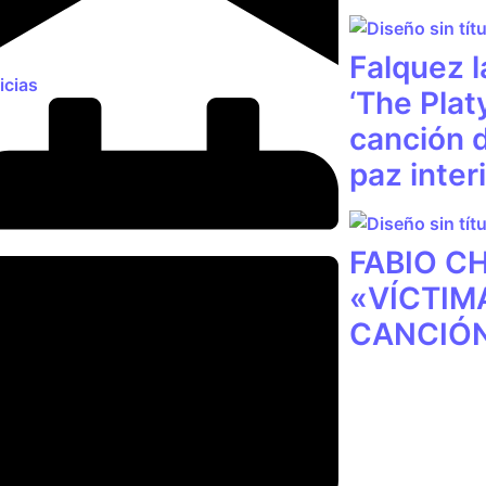
Falquez l
icias
‘The Plat
canción d
paz inter
FABIO C
«VÍCTIM
CANCIÓ