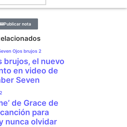
Publicar nota
Relacionados
s brujos, el nuevo
nto en video de
ber Seven
me’ de Grace de
 canción para
y nunca olvidar