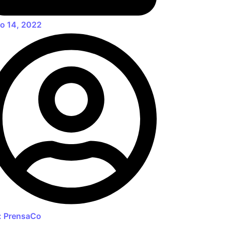
io 14, 2022
:
PrensaCo