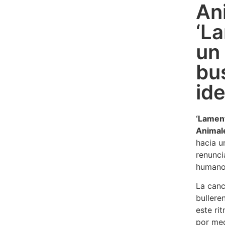
An
‘L
un 
bu
id
‘Lamen
Animal
hacia u
renunci
humanos
La canc
bullere
este ri
por med