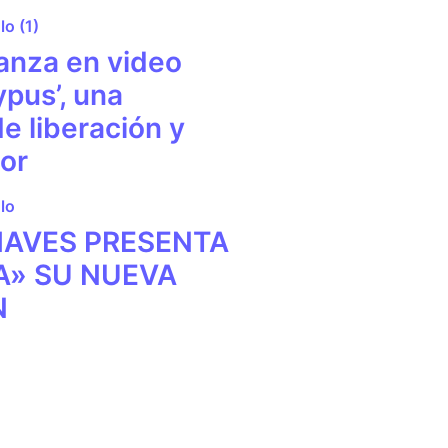
anza en video
ypus’, una
e liberación y
ior
HAVES PRESENTA
A» SU NUEVA
N