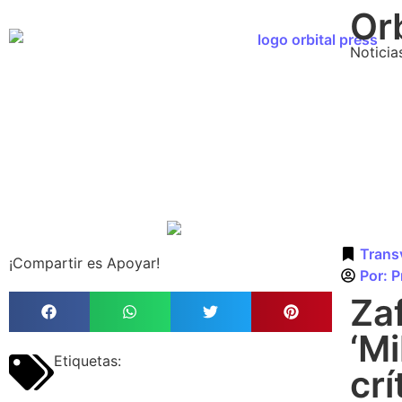
Orb
Noticia
Trans
¡Compartir es Apoyar!
Por:
P
Za
‘Mi
Etiquetas:
crí