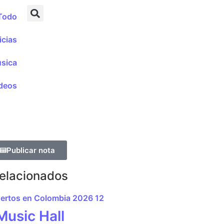
Todo
icias
sica
deos
Publicar nota
Relacionados
Music Hall