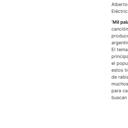
Alberto
Eléctric
‘Mil pa
canción
producc
argenti
El tema
princip
el pop
estos t
de rabi
muchos 
para ca
buscan 