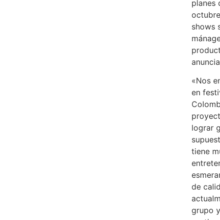
planes 
octubre
shows s
mánager
product
anuncia
«Nos en
en fest
Colombi
proyec
lograr 
supuest
tiene m
entrete
esmeram
de cali
actualm
grupo y