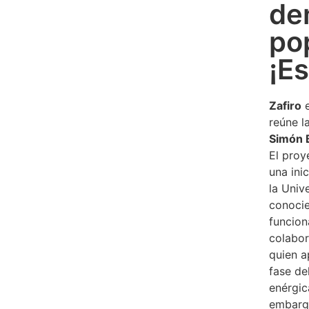
de
po
¡E
Zafiro
e
reúne l
Simón B
El proy
una ini
la Univ
conocie
funcion
colabor
quien a
fase de
enérgic
embargo