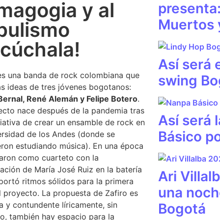
magogia y al
presenta
Muertos 
pulismo
scúchala!
Así será e
s una banda de rock colombiana que
swing Bo
as ideas de tres jóvenes bogotanos:
ernal, René Alemán y Felipe Botero
.
ecto nace después de la pandemia tras
Así será 
ciativa de crear un ensamble de rock en
Básico p
ersidad de los Andes (donde se
ron estudiando música). En una época
aron como cuarteto con la
ación de María José Ruiz en la batería
Ari Villa
portó ritmos sólidos para la primera
una noch
l proyecto. La propuesta de Zafiro es
a y contundente líricamente, sin
Bogotá
, también hay espacio para la