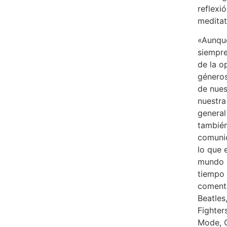
reflexi
meditat
«Aunque
siempre
de la o
géneros
de nues
nuestra
general
también
comunic
lo que 
mundo 
tiempo 
comenta
Beatles
Fighter
Mode, C