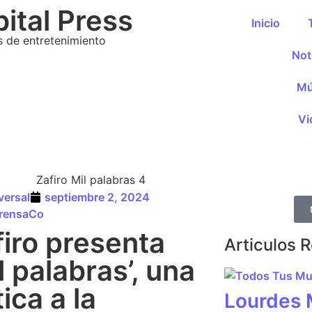
ital Press
Inicio
s de entretenimiento
Not
Mú
Vi
versal
septiembre 2, 2024
rensaCo
firo presenta
Articulos 
l palabras’, una
tica a la
Lourdes 