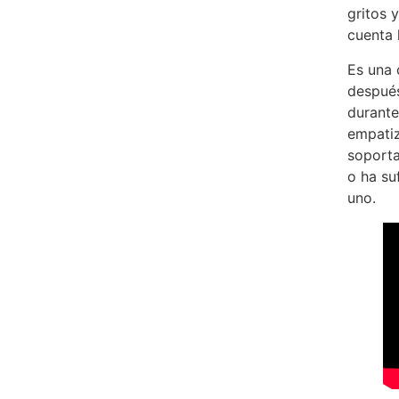
gritos 
cuenta 
Es una 
después
durante
empatiz
soporta
o ha su
uno.