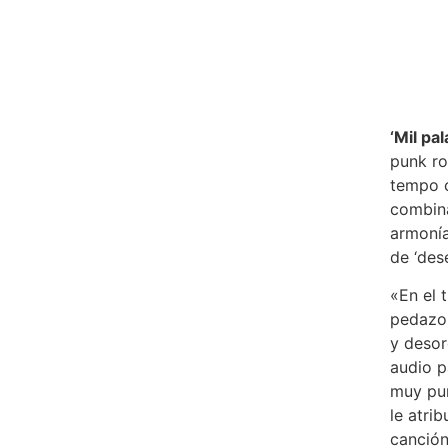
‘Mil pa
punk ro
tempo c
combina
armonía
de ‘des
«En el t
pedazo 
y desor
audio pa
muy pun
le atri
canción