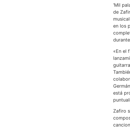
‘Mil pal
de Zafi
musical
en los 
complet
durante
«En el 
lanzami
guitarr
También
colabor
Germán 
está pr
puntual
Zafiro 
compos
cancion