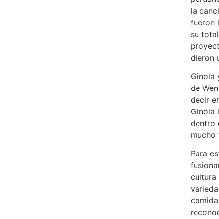
la canc
fueron 
su tota
proyect
dieron 
Ginola
de Wend
decir e
Ginola 
dentro 
mucho 
Para es
fusiona
cultura
varieda
comida 
reconoc