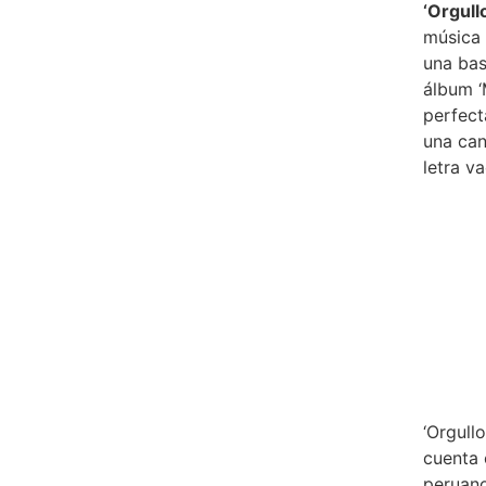
‘Orgull
música 
una bas
álbum ‘
perfect
una can
letra va
‘Orgull
cuenta 
peruano