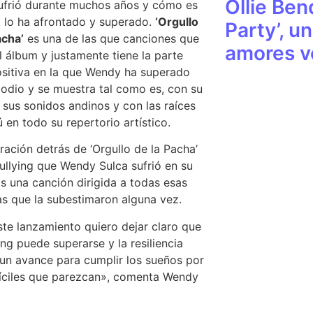
Ollie Ben
ufrió durante muchos años y cómo es
a lo ha afrontado y superado.
‘Orgullo
Party’, un
acha’
es una de las que canciones que
amores vo
el álbum y justamente tiene la parte
positiva en la que Wendy ha superado
 odio y se muestra tal como es, con su
 sus sonidos andinos y con las raíces
ú en todo su repertorio artístico.
iración detrás de ‘Orgullo de la Pacha’
bullying que Wendy Sulca sufrió en su
Es una canción dirigida a todas esas
s que la subestimaron alguna vez.
te lanzamiento quiero dejar claro que
ying puede superarse y la resiliencia
un avance para cumplir los sueños por
íciles que parezcan», comenta Wendy