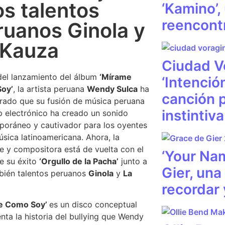
os talentos
‘Kamino’,
reencont
ruanos Ginola y
 Kauza
Ciudad V
el lanzamiento del álbum
‘Mírame
‘Intención
oy’
, la artista peruana
Wendy Sulca
ha
canción p
ado que su fusión de música peruana
instintiva
 electrónico ha creado un sonido
oráneo y cautivador para los oyentes
úsica latinoamericana. Ahora, la
e y compositora está de vuelta con el
‘Your Na
e su éxito
‘Orgullo de la Pacha’
junto a
Gier, una
bién talentos peruanos
Ginola
y
La
recordar 
e Como Soy’
es un disco conceptual
nta la historia del bullying que Wendy