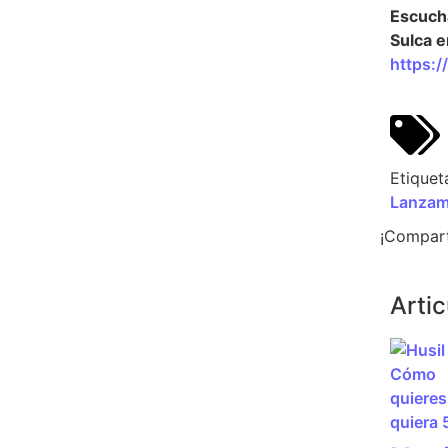
Escucha
Sulca e
https:/
Etiquet
Lanzam
¡Compart
Arti