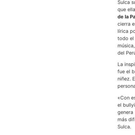
Sulca s
que ell
de la P
cierra 
lírica 
todo el
música,
del Per
La insp
fue el 
niñez. 
persona
«Con es
el bull
genera 
más dif
Sulca.