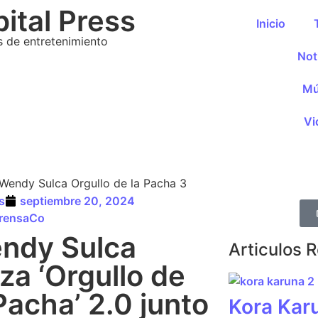
ital Press
Inicio
s de entretenimiento
Not
Mú
Vi
s
septiembre 20, 2024
rensaCo
ndy Sulca
Articulos 
za ‘Orgullo de
Pacha’ 2.0 junto
Kora Kar