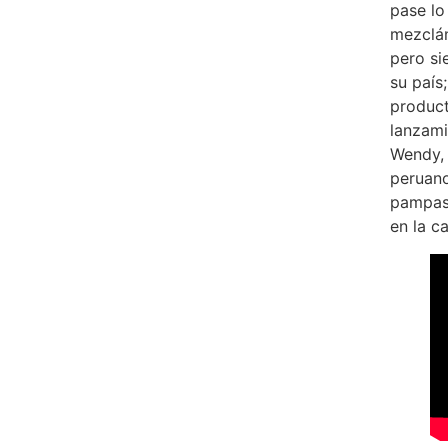
pase lo
mezclán
pero si
su país
product
lanzami
Wendy, 
peruano
pampas
en la c