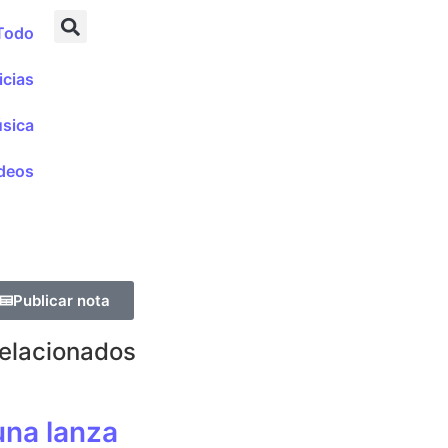
Todo
icias
sica
deos
Publicar nota
Relacionados
una lanza