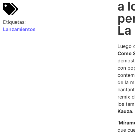
a l
pe
Etiquetas:
La
Lanzamientos
Luego d
Como S
demostr
con pop
contemp
de la m
cantant
remix d
los tam
Kauza
.
‘Míram
que cue