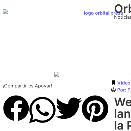
Orb
Noticia
Video
¡Compartir es Apoyar!
Por:
P
We
lan
la 