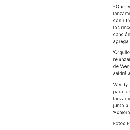
«Querem
lanzami
con ri
los rin
canción
agrega l
‘Orgull
relanz
de Wend
saldrá 
Wendy S
para lo
lanzami
junto a
‘Acelera
Fotos P