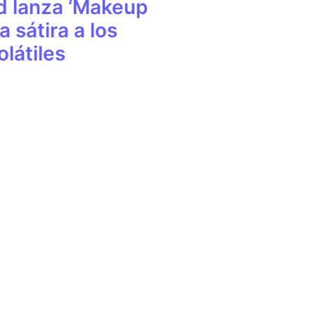
d lanza ‘Makeup
a sátira a los
látiles