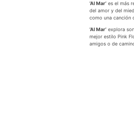
‘Al Mar’
es el más r
del amor y del mie
como una canción d
‘Al Mar’
explora soni
mejor estilo Pink F
amigos o de camino