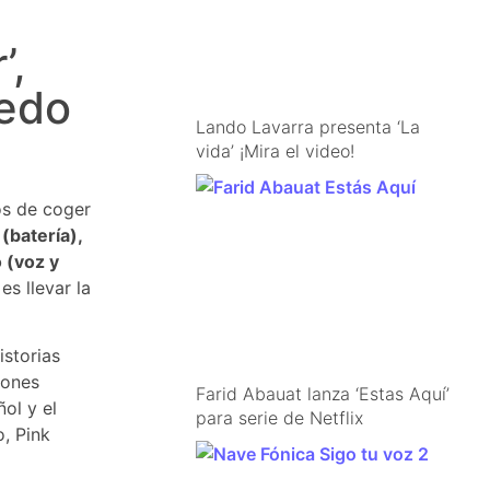
’,
iedo
Lando Lavarra presenta ‘La
vida’ ¡Mira el video!
os de coger
(batería),
 (voz y
es llevar la
istorias
iones
Farid Abauat lanza ‘Estas Aquí’
ol y el
para serie de Netflix
, Pink