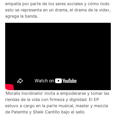
empatía por parte de los seres sociales y cómo todo
esto se representa en un drama, el drama de la vida»,
agrega la banda.
‘Moralis Inordinatio’ invita a empoderarse y tomar las
riendas de la vida con firmeza y dignidad. El EP
estuvo a cargo en la parte musical, master y mezcla
de Patentte y Sheik Cantillo bajo el sello