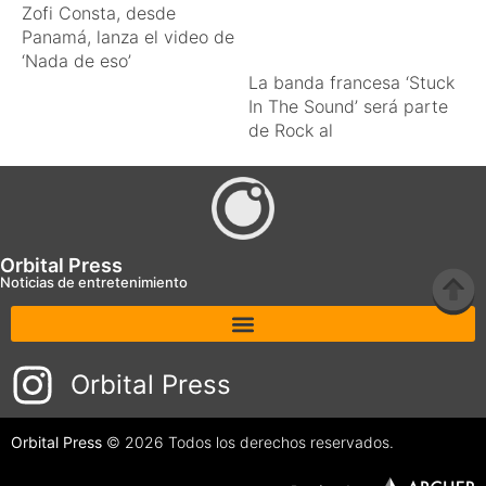
Zofi Consta, desde
Panamá, lanza el video de
‘Nada de eso’
La banda francesa ‘Stuck
In The Sound’ será parte
de Rock al
Orbital Press
Noticias de entretenimiento
Orbital Press
Orbital Press
© 2026 Todos los derechos reservados.