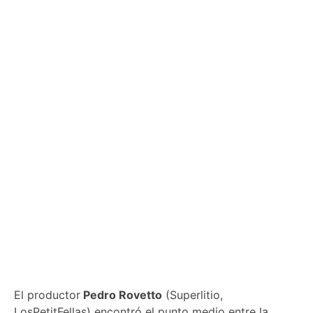
El productor
Pedro Rovetto
(Superlitio,
LosPetitFellas) encontró el punto medio entre la