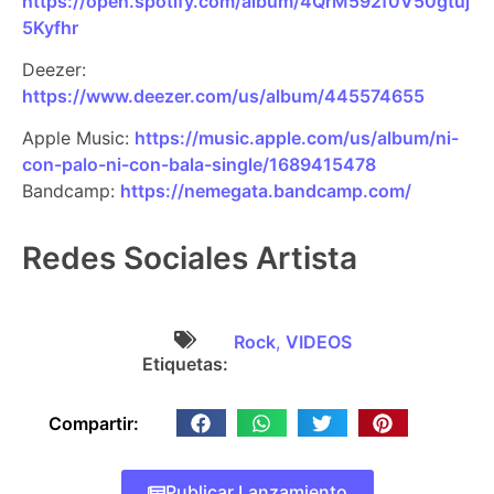
https://open.spotify.com/album/4QrM592f0V50gtuj
5Kyfhr
Deezer:
https://www.deezer.com/us/album/445574655
Apple Music:
https://music.apple.com/us/album/ni-
con-palo-ni-con-bala-single/1689415478
Bandcamp:
https://nemegata.bandcamp.com/
Redes Sociales Artista
Rock
,
VIDEOS
Etiquetas:
Compartir:
Publicar Lanzamiento