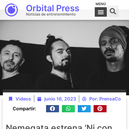
MENÚ
Orbital Press
Noticias de entretenimiento
Videos
junio 16, 2023
Por:
PrensaCo
Compartir:
Nemegata estrena ‘Ni con