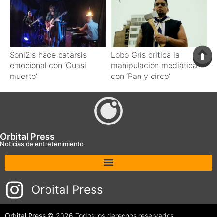
Soni2is hace catarsis
Lobo Gris critica la
emocional con ‘Cuasi
manipulación mediática
muerto’
con ‘Pan y circo’
Orbital Press
Noticias de entretenimiento
Orbital Press
Orbital Press
© 2026 Todos los derechos reservados.