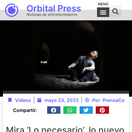
MENÚ
Orbital Press
Noticias de entretenimiento
Videos
mayo 23, 2025
Por:
PrensaCo
Compartir:
Mira ‘Lo necesario’, lo nuevo