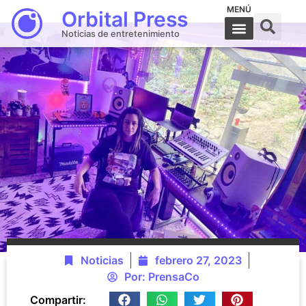
MENÚ
Orbital Press
Noticias de entretenimiento
Noticias
febrero 27, 2023
Por:
PrensaCo
Compartir: