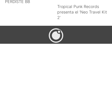
PERDISTE BB
Tropical Punk Records
presenta el ‘Neo Travel Kit
2’
Orbital Press
Noticias de entretenimiento
Orbital Press
Orbital Press
© 2026 Todos los derechos reservados.
Design by