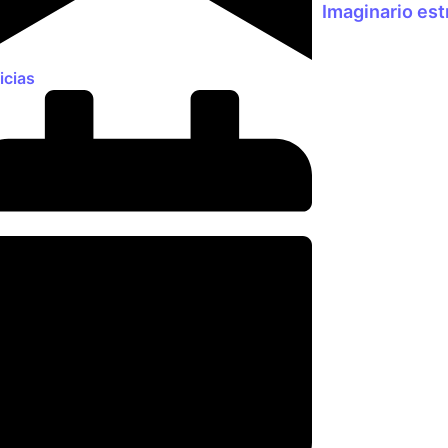
Imaginario est
icias