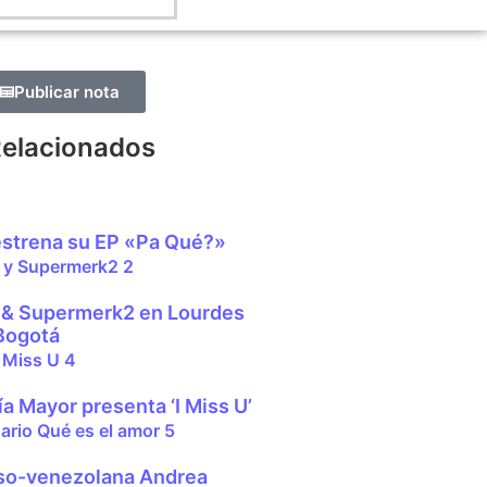
Publicar nota
Relacionados
strena su EP «Pa Qué?»
 & Supermerk2 en Lourdes
 Bogotá
ía Mayor presenta ‘I Miss U’
uso-venezolana Andrea