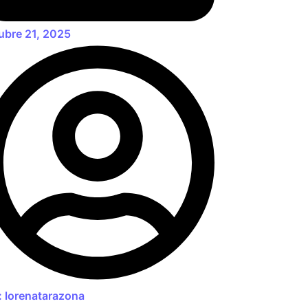
ubre 21, 2025
:
lorenatarazona