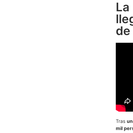
La
lle
de
Tras
un
mil pe