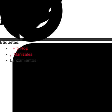
Etiquetas:
Hip Hop
,
Manizales
Lanzamientos