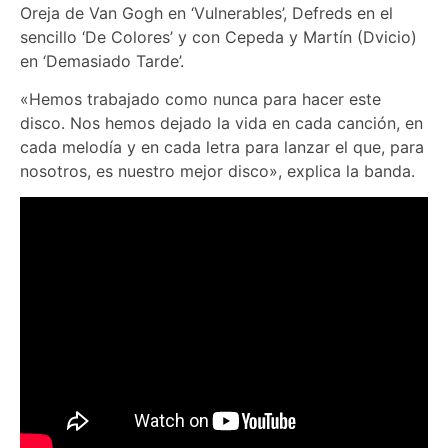
Oreja de Van Gogh en ‘Vulnerables’, Defreds en el
sencillo ‘De Colores’ y con Cepeda y Martín (Dvicio)
en ‘Demasiado Tarde’.
«Hemos trabajado como nunca para hacer este
disco. Nos hemos dejado la vida en cada canción, en
cada melodía y en cada letra para lanzar el que, para
nosotros, es nuestro mejor disco», explica la banda.