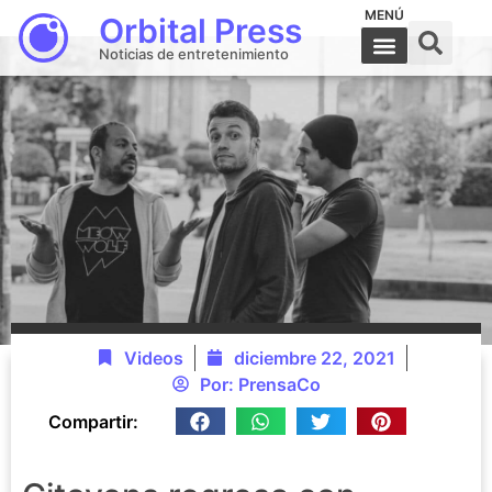
MENÚ
Orbital Press
Noticias de entretenimiento
Videos
diciembre 22, 2021
Por:
PrensaCo
Compartir: