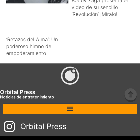
Bobby Zaga presenta el
video de su sencillo
‘Revolución’ ¡Míralo!
‘Retazos del Alma’: Un
poderoso himno de
empoderamiento
Orbital Press
Noticias de entretenimiento
Orbital Press