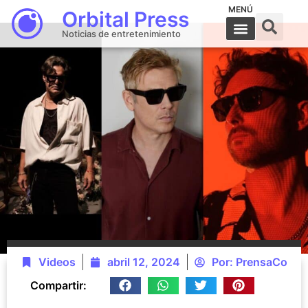
MENÚ
Orbital Press
Noticias de entretenimiento
Videos
abril 12, 2024
Por:
PrensaCo
Compartir: