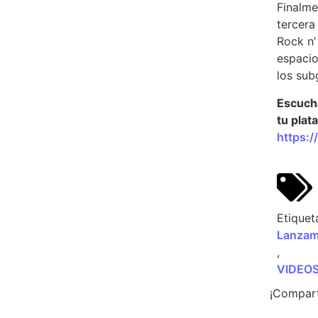
Finalme
tercera
Rock n’ 
espaci
los sub
Escucha
tu plat
https:
Etiquet
Lanzam
,
VIDEO
¡Compart