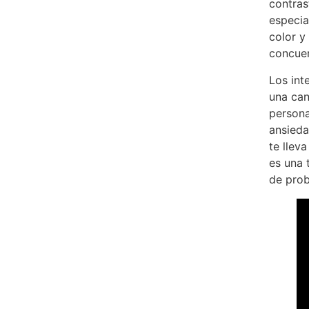
contras
especia
color y
concuer
Los int
una can
persona
ansieda
te llev
es una 
de prob