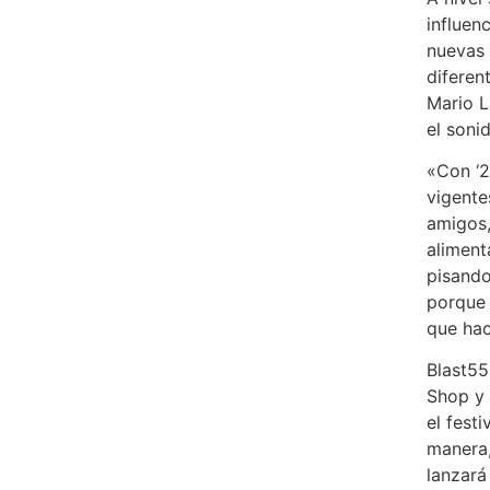
influen
nuevas
diferen
Mario L
el soni
«Con ‘
vigente
amigos,
alimen
pisand
porque 
que ha
Blast55
Shop y 
el fest
manera,
lanzará