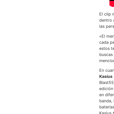
El clip
dentro 
las per
«El men
cada pe
estos t
buscas 
mencio
En cuan
Kasius
Blast55
edición
en dife
banda, 
batería
Kasius 