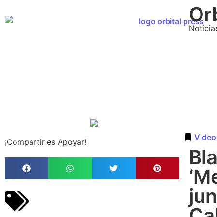
Orb
Noticia
Video
¡Compartir es Apoyar!
Bl
‘M
jun
Ca