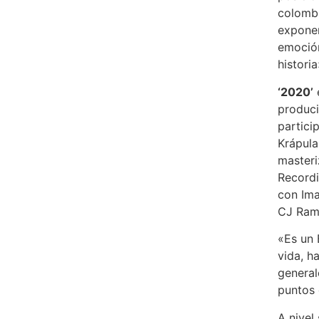
colombi
exponen
emoción
historia
‘2020’
produci
partici
Krápula
masteri
Recordi
con Im
CJ Ramo
«Es un 
vida, h
general
puntos 
A nivel