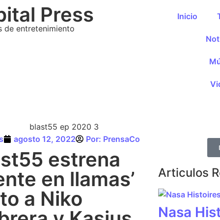
ital Press
Inicio
s de entretenimiento
Not
Mú
Vi
s
agosto 12, 2022
Por:
PrensaCo
ast55 estrena
Articulos 
ente en llamas’
to a Niko
Nasa Hist
brera y Kasius