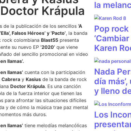
la melanc
 Doctor Krápula
 de la publicación de los sencillos
‘A
Pop rock 
‘Ella’, Falsos Héroes’ y ‘Pacto’
, la banda
‘Cambiar 
k rock colombiana
Blast55
presenta
Karen Ro
mente su nuevo EP
‘2020’
que viene
ado del sencillo promocional en video
en llamas’.
Nada Per
en llamas’
cuenta con la participación
día más’,
o Cabrera
y
Kasius
de la banda de rock
iana
Doctor Krápula
. Es una canción
y lleno d
la de la fuerza interior que tienen las
s para afrontar las situaciones difíciles
ida y de cómo la música trae paz mental
Los Inco
 momentos más duros.
presentan
en llamas’
tiene melodías melancólicas