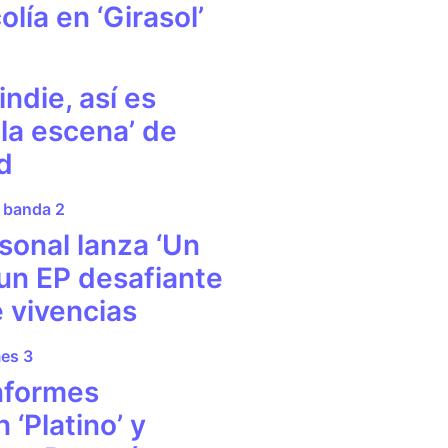
olía en ‘Girasol’
indie, así es
la escena’ de
d
sonal lanza ‘Un
 un EP desafiante
e vivencias
nformes
 ‘Platino’ y