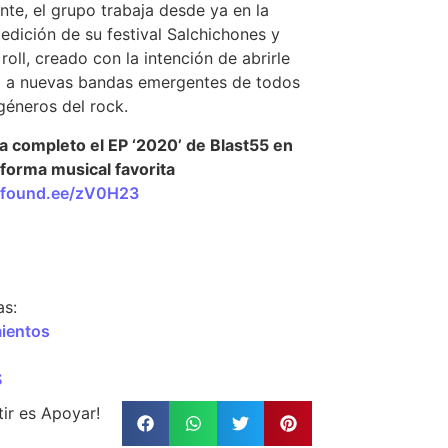
nte, el grupo trabaja desde ya en la
 edición de su festival Salchichones y
roll, creado con la intención de abrirle
o a nuevas bandas emergentes de todos
géneros del rock.
 completo el EP ‘2020’ de Blast55 en
aforma musical favorita
//found.ee/zV0H23
as:
ientos
S
ir es Apoyar!