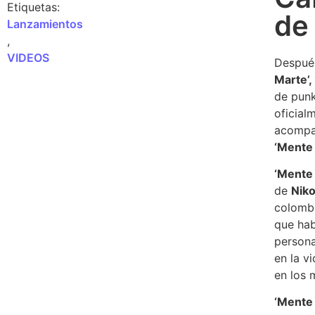
Etiquetas:
de
Lanzamientos
,
VIDEOS
Después
Marte’, 
de pun
oficial
acompañ
‘Mente 
‘Mente 
de
Nik
colomb
que hab
persona
en la v
en los
‘Mente 