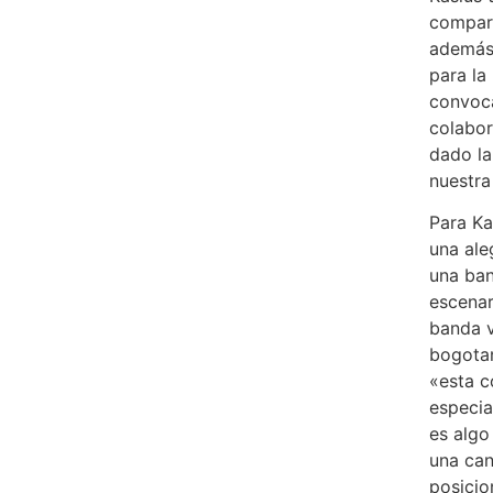
compart
además
para la
convoca
colabor
dado la
nuestra 
Para Ka
una aleg
una ba
escenar
banda v
bogotan
«esta c
especia
es algo
una can
posicio