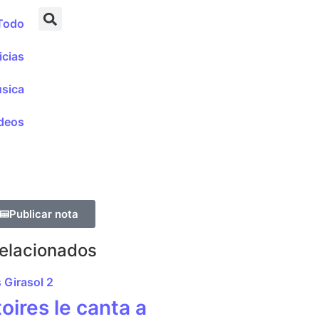
Todo
icias
sica
deos
Publicar nota
Relacionados
oires le canta a